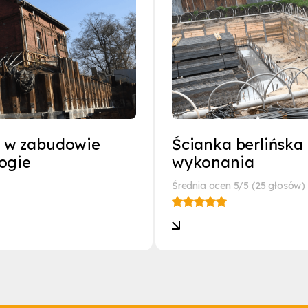
w w zabudowie
Ścianka berlińska 
ogie
wykonania
Średnia ocen 5/5 (25 głosów)