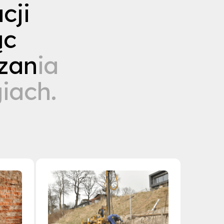
a
c
j
i
ą
c
z
a
n
i
a
g
i
a
c
h
.