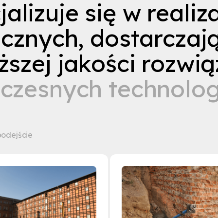
c
j
a
l
i
z
u
j
e
s
i
ę
w
r
e
a
l
i
z
i
c
z
n
y
c
h
,
d
o
s
t
a
r
c
z
a
j
ż
s
z
e
j
j
a
k
o
ś
c
i
r
o
z
w
i
ą
o
c
z
e
s
n
y
c
h
t
e
c
h
n
o
l
o
odejście