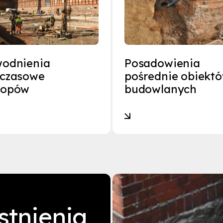
odnienia
Posadowienia
czasowe
pośrednie obiekt
kopów
budowlanych
stnienia