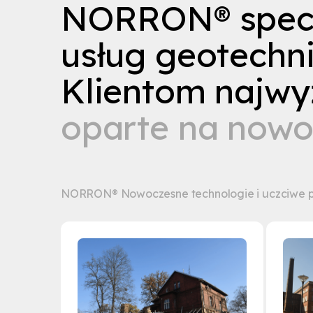
N
O
R
R
O
N
®
s
p
e
u
s
ł
u
g
g
e
o
t
e
c
h
n
K
l
i
e
n
t
o
m
n
a
j
w
y
o
p
a
r
t
e
n
a
n
o
w
NORRON® Nowoczesne technologie i uczciwe p