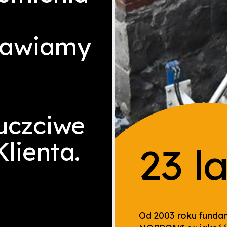
stawiamy
 uczciwe
lienta.
23
la
Od 2003 roku fund