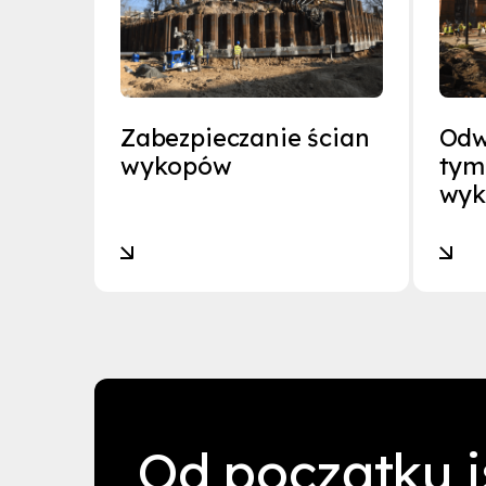
Zabezpieczanie ścian
Odw
wykopów
tym
wy
Od początku i