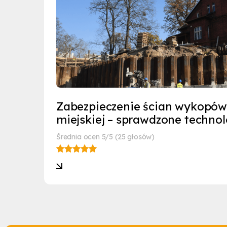
Zabezpieczenie ścian wykopó
miejskiej – sprawdzone technol
Średnia ocen 5/5 (25 głosów)