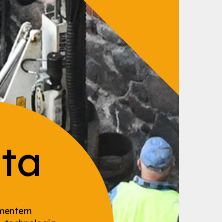
ta
amentem