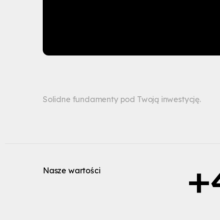
Solidne fundamenty pod Twoją inwestycję.
+
Nasze wartości