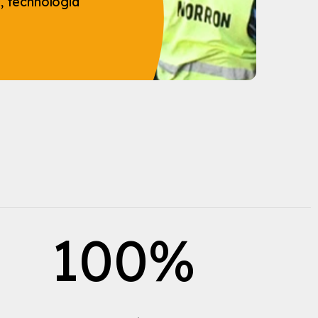
 technologia
100
%