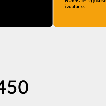
NORRON® są jakość,
i zaufanie.
450